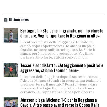
📰 Ultime news
Bertagnoli: «Sto bene in granata, non ho chiesto
di andare. Voglio riportare la Reggiana in alto»
Il centrocampista della Reggiana è tornato in
campo dopo l'operazione: «Ho ancora un po' di
fastidio, ma sono sulla strada giusta. La Serie B
manca, però non sono preoccupato. Vogliamo
partire subito forte, i tifosi sono con noi»
Tesser è soddisfatto: «Atteggiamento positivo e
aggressivo, stiamo facendo bene»
Il tecnico della Reggiana dopo il successo contro
l'Alcione Milano: «Squadra in crescita, ma teniamo i
piedi per terra. Il mercato? Ponsi ci viene a dare
una mano, Castagnetti è un profilo che stiamo
cercando. In Coppa Italia si gioca per vincere»
Jónsson piega l'Alcione: 1-0 per la Reggiana a
Cavola. Altro passo avanti verso la Coppa Italia