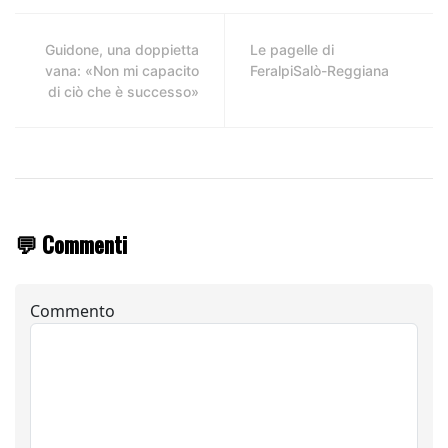
Guidone, una doppietta
Le pagelle di
vana: «Non mi capacito
FeralpiSalò-Reggiana
di ciò che è successo»
💬 Commenti