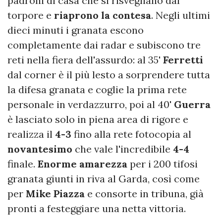
padroni di casa che si risvegliano dal
torpore e
riaprono la contesa
. Negli ultimi
dieci minuti i granata escono
completamente dai radar e subiscono tre
reti nella fiera dell'assurdo: al 35'
Ferretti
dal corner è il più lesto a sorprendere tutta
la difesa granata e coglie la prima rete
personale in verdazzurro, poi al 40'
Guerra
è lasciato solo in piena area di rigore e
realizza il
4-3
fino alla rete fotocopia al
novantesimo
che vale l'incredibile
4-4
finale.
Enorme amarezza
per i 200 tifosi
granata giunti in riva al Garda, così come
per
Mike Piazza
e consorte in tribuna, già
pronti a festeggiare una netta vittoria.