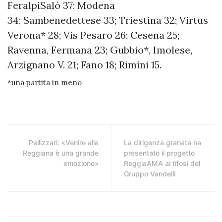
FeralpiSalò 37; Modena
34; Sambenedettese 33; Triestina 32; Virtus
Verona* 28; Vis Pesaro 26; Cesena 25;
Ravenna, Fermana 23; Gubbio*, Imolese,
Arzignano V. 21; Fano 18; Rimini 15.
*una partita in meno
Pellizzari: «Venire alla
La dirigenza granata ha
Reggiana è una grande
presentato il progetto
emozione»
ReggiaAMA ai tifosi del
Gruppo Vandelli