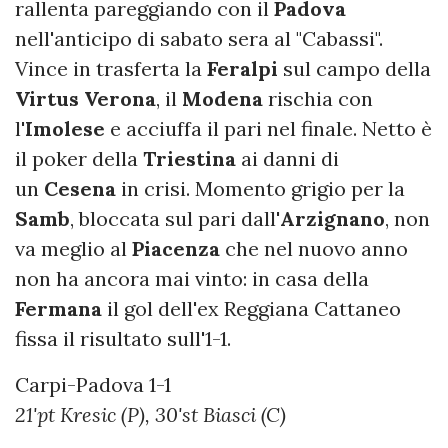
rallenta pareggiando con il
Padova
nell'anticipo di sabato sera al "Cabassi".
Vince in trasferta la
Feralpi
sul campo della
Virtus Verona
, il
Modena
rischia con
l'
Imolese
e acciuffa il pari nel finale. Netto è
il poker della
Triestina
ai danni di
un
Cesena
in crisi. Momento grigio per la
Samb
, bloccata sul pari dall'
Arzignano
, non
va meglio al
Piacenza
che nel nuovo anno
non ha ancora mai vinto: in casa della
Fermana
il gol dell'ex Reggiana Cattaneo
fissa il risultato sull'1-1.
Carpi-Padova 1-1
21'pt Kresic (P), 30'st Biasci (C)