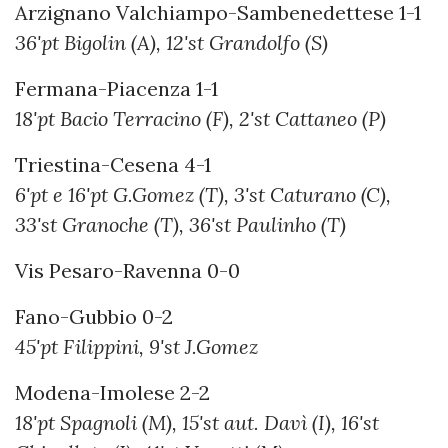
Arzignano Valchiampo-Sambenedettese 1-1
36'pt Bigolin (A), 12'st Grandolfo (S)
Fermana-Piacenza 1-1
18'pt Bacio Terracino (F), 2'st Cattaneo (P)
Triestina-Cesena 4-1
6'pt e 16'pt G.Gomez (T), 3'st Caturano (C),
33'st Granoche (T), 36'st Paulinho (T)
Vis Pesaro-Ravenna 0-0
Fano-Gubbio 0-2
45'pt Filippini, 9'st J.Gomez
Modena-Imolese 2-2
18'pt Spagnoli (M), 15'st aut. Davì (I), 16'st