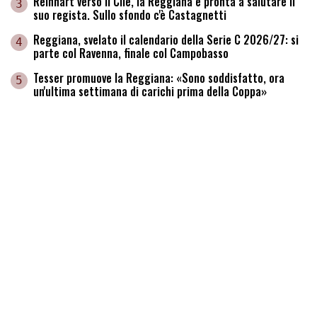
Reinhart verso il Cile, la Reggiana è pronta a salutare il
3
suo regista. Sullo sfondo c'è Castagnetti
Reggiana, svelato il calendario della Serie C 2026/27: si
4
parte col Ravenna, finale col Campobasso
Tesser promuove la Reggiana: «Sono soddisfatto, ora
5
un'ultima settimana di carichi prima della Coppa»