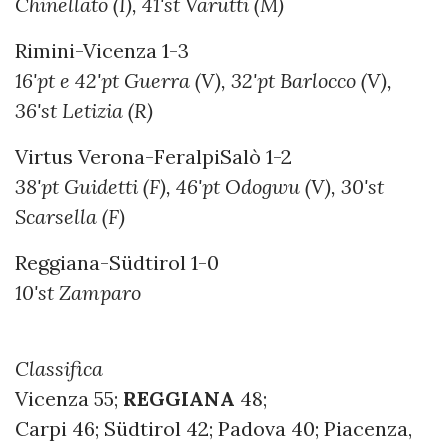
Chinellato (I), 41'st Varutti (M)
Rimini-Vicenza 1-3
16'pt e 42'pt Guerra (V), 32'pt Barlocco (V),
36'st Letizia (R)
Virtus Verona-FeralpiSalò 1-2
38'pt Guidetti (F), 46'pt Odogwu (V), 30'st
Scarsella (F)
Reggiana-Südtirol 1-0
10'st Zamparo
Classifica
Vicenza 55;
REGGIANA
48;
Carpi 46; Südtirol 42; Padova 40; Piacenza,