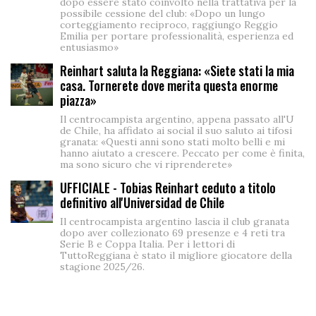
dopo essere stato coinvolto nella trattativa per la
possibile cessione del club: «Dopo un lungo
corteggiamento reciproco, raggiungo Reggio
Emilia per portare professionalità, esperienza ed
entusiasmo»
Reinhart saluta la Reggiana: «Siete stati la mia
casa. Tornerete dove merita questa enorme
piazza»
Il centrocampista argentino, appena passato all'U
de Chile, ha affidato ai social il suo saluto ai tifosi
granata: «Questi anni sono stati molto belli e mi
hanno aiutato a crescere. Peccato per come è finita,
ma sono sicuro che vi riprenderete»
UFFICIALE - Tobias Reinhart ceduto a titolo
definitivo all'Universidad de Chile
Il centrocampista argentino lascia il club granata
dopo aver collezionato 69 presenze e 4 reti tra
Serie B e Coppa Italia. Per i lettori di
TuttoReggiana è stato il migliore giocatore della
stagione 2025/26.