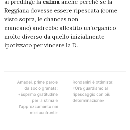
si predilige la
calma
anche perché se la
Reggiana dovesse essere ripescata (come
visto sopra, le chances non
mancano) andrebbe allestito un'organico
molto diverso da quello inizialmente
ipotizzato per vincere la D.
Amadei, prime parole
Rondanini è ottimista:
da socio granata:
«Ora guardiamo al
«Esprimo gratitudine
ripescaggio con più
per la stima e
determinazione»
l'apprezzamento nei
miei confronti»