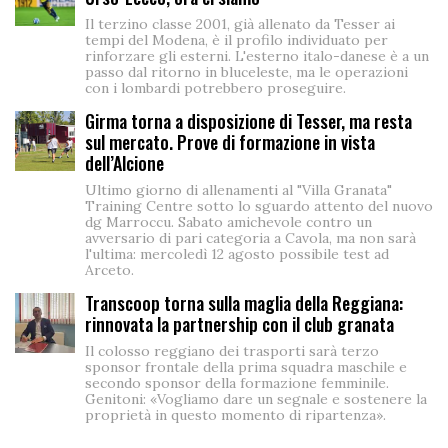
Il terzino classe 2001, già allenato da Tesser ai
tempi del Modena, è il profilo individuato per
rinforzare gli esterni. L'esterno italo-danese è a un
passo dal ritorno in bluceleste, ma le operazioni
con i lombardi potrebbero proseguire.
Girma torna a disposizione di Tesser, ma resta
sul mercato. Prove di formazione in vista
dell’Alcione
Ultimo giorno di allenamenti al "Villa Granata"
Training Centre sotto lo sguardo attento del nuovo
dg Marroccu. Sabato amichevole contro un
avversario di pari categoria a Cavola, ma non sarà
l'ultima: mercoledì 12 agosto possibile test ad
Arceto.
Transcoop torna sulla maglia della Reggiana:
rinnovata la partnership con il club granata
Il colosso reggiano dei trasporti sarà terzo
sponsor frontale della prima squadra maschile e
secondo sponsor della formazione femminile.
Genitoni: «Vogliamo dare un segnale e sostenere la
proprietà in questo momento di ripartenza».