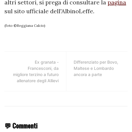
altri settori, si prega di consultare la
pagina
sul sito ufficiale dell'AlbinoLeffe.
(foto ©Reggiana Calcio)
Ex granata -
Differenziato per Bovo,
Francesconi, da
Maltese e Lombardo
migliore terzino a futuro
ancora a parte
allenatore degli Allievi
💬 Commenti