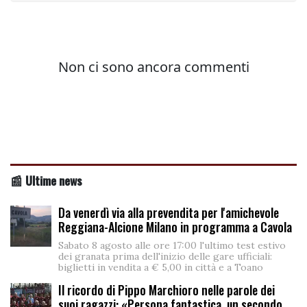
📰 Ultime news
Da venerdì via alla prevendita per l'amichevole
Reggiana-Alcione Milano in programma a Cavola
Sabato 8 agosto alle ore 17:00 l'ultimo test estivo
dei granata prima dell'inizio delle gare ufficiali:
biglietti in vendita a € 5,00 in città e a Toano
Il ricordo di Pippo Marchioro nelle parole dei
suoi ragazzi: «Persona fantastica, un secondo