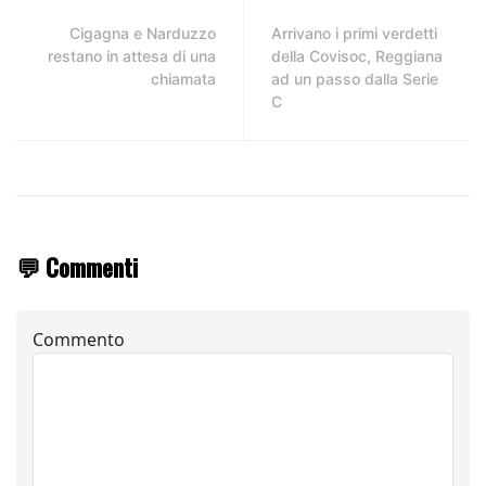
Cigagna e Narduzzo
Arrivano i primi verdetti
restano in attesa di una
della Covisoc, Reggiana
chiamata
ad un passo dalla Serie
C
💬 Commenti