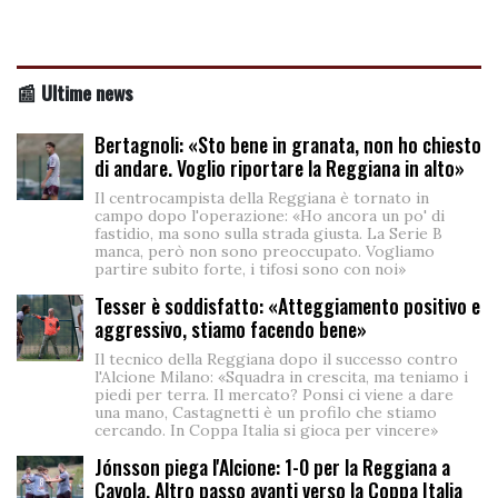
📰 Ultime news
Bertagnoli: «Sto bene in granata, non ho chiesto
di andare. Voglio riportare la Reggiana in alto»
Il centrocampista della Reggiana è tornato in
campo dopo l'operazione: «Ho ancora un po' di
fastidio, ma sono sulla strada giusta. La Serie B
manca, però non sono preoccupato. Vogliamo
partire subito forte, i tifosi sono con noi»
Tesser è soddisfatto: «Atteggiamento positivo e
aggressivo, stiamo facendo bene»
Il tecnico della Reggiana dopo il successo contro
l'Alcione Milano: «Squadra in crescita, ma teniamo i
piedi per terra. Il mercato? Ponsi ci viene a dare
una mano, Castagnetti è un profilo che stiamo
cercando. In Coppa Italia si gioca per vincere»
Jónsson piega l'Alcione: 1-0 per la Reggiana a
Cavola. Altro passo avanti verso la Coppa Italia