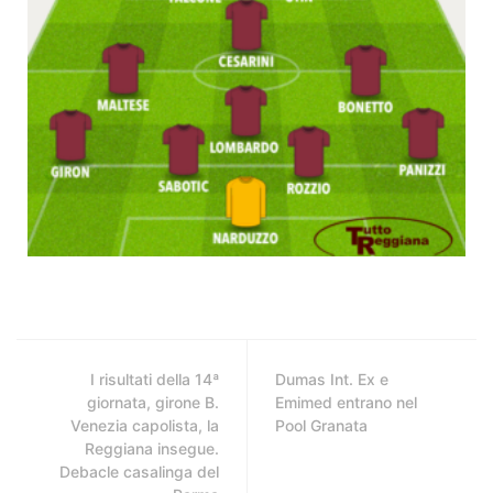
I risultati della 14ª
Dumas Int. Ex e
giornata, girone B.
Emimed entrano nel
Venezia capolista, la
Pool Granata
Reggiana insegue.
Debacle casalinga del