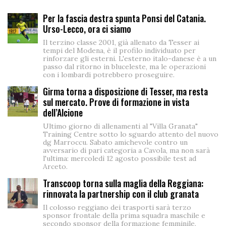
Per la fascia destra spunta Ponsi del Catania.
Urso-Lecco, ora ci siamo
Il terzino classe 2001, già allenato da Tesser ai
tempi del Modena, è il profilo individuato per
rinforzare gli esterni. L'esterno italo-danese è a un
passo dal ritorno in bluceleste, ma le operazioni
con i lombardi potrebbero proseguire.
Girma torna a disposizione di Tesser, ma resta
sul mercato. Prove di formazione in vista
dell’Alcione
Ultimo giorno di allenamenti al "Villa Granata"
Training Centre sotto lo sguardo attento del nuovo
dg Marroccu. Sabato amichevole contro un
avversario di pari categoria a Cavola, ma non sarà
l'ultima: mercoledì 12 agosto possibile test ad
Arceto.
Transcoop torna sulla maglia della Reggiana:
rinnovata la partnership con il club granata
Il colosso reggiano dei trasporti sarà terzo
sponsor frontale della prima squadra maschile e
secondo sponsor della formazione femminile.