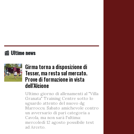
📰 Ultime news
Girma torna a disposizione di
Tesser, ma resta sul mercato.
Prove di formazione in vista
dell’Alcione
Ultimo giorno di allenamenti al "Villa
Granata" Training Centre sotto lo
sguardo attento del nuovo dg
Marroccu. Sabato amichevole contro
un avversario di pari categoria a
Cavola, ma non sarà l'ultima:
mercoledì 12 agosto possibile test
ad Arceto.