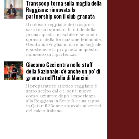
Transcoop torna sulla maglia della
Reggiana: rinnovata la
partnership con il club granata
Il colosso reggiano dei trasporti
sarà terzo sponsor frontale della
prima squadra maschile e secondo
sponsor della formazione femminile.
Genitoni: «Vogliamo dare un segnale
e sostenere la proprietà in questo
momento di ripartenza».
Giacomo Ceci entra nello staff
della Nazionale: c’è anche un po’ di
granata nell’Italia di Mancini
Il preparatore atletico reggiano è
stato scelto dal c.t. per il nuovo
corso azzurro: dopo l’esperienza
alla Reggiana in Serie B e una tappa
in Qatar, il 36enne approda ai vertici
del calcio italiano