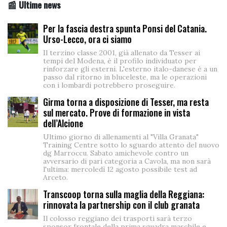
📰 Ultime news
Per la fascia destra spunta Ponsi del Catania.
Urso-Lecco, ora ci siamo
Il terzino classe 2001, già allenato da Tesser ai
tempi del Modena, è il profilo individuato per
rinforzare gli esterni. L'esterno italo-danese è a un
passo dal ritorno in bluceleste, ma le operazioni
con i lombardi potrebbero proseguire.
Girma torna a disposizione di Tesser, ma resta
sul mercato. Prove di formazione in vista
dell’Alcione
Ultimo giorno di allenamenti al "Villa Granata"
Training Centre sotto lo sguardo attento del nuovo
dg Marroccu. Sabato amichevole contro un
avversario di pari categoria a Cavola, ma non sarà
l'ultima: mercoledì 12 agosto possibile test ad
Arceto.
Transcoop torna sulla maglia della Reggiana:
rinnovata la partnership con il club granata
Il colosso reggiano dei trasporti sarà terzo
sponsor frontale della prima squadra maschile e