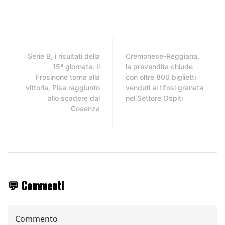
Serie B, i risultati della
Cremonese-Reggiana,
15ª giornata. Il
la prevendita chiude
Frosinone torna alla
con oltre 800 biglietti
vittoria, Pisa raggiunto
venduti ai tifosi granata
allo scadere dal
nel Settore Ospiti
Cosenza
💬 Commenti