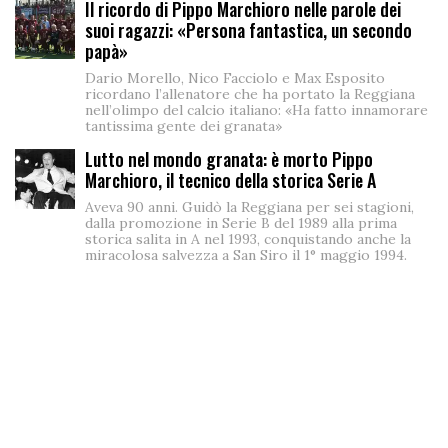
Il ricordo di Pippo Marchioro nelle parole dei
suoi ragazzi: «Persona fantastica, un secondo
papà»
Dario Morello, Nico Facciolo e Max Esposito
ricordano l’allenatore che ha portato la Reggiana
nell’olimpo del calcio italiano: «Ha fatto innamorare
tantissima gente dei granata»
Lutto nel mondo granata: è morto Pippo
Marchioro, il tecnico della storica Serie A
Aveva 90 anni. Guidò la Reggiana per sei stagioni,
dalla promozione in Serie B del 1989 alla prima
storica salita in A nel 1993, conquistando anche la
miracolosa salvezza a San Siro il 1° maggio 1994.