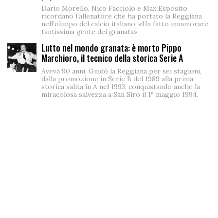
Dario Morello, Nico Facciolo e Max Esposito
ricordano l’allenatore che ha portato la Reggiana
nell’olimpo del calcio italiano: «Ha fatto innamorare
tantissima gente dei granata»
Lutto nel mondo granata: è morto Pippo
Marchioro, il tecnico della storica Serie A
Aveva 90 anni. Guidò la Reggiana per sei stagioni,
dalla promozione in Serie B del 1989 alla prima
storica salita in A nel 1993, conquistando anche la
miracolosa salvezza a San Siro il 1° maggio 1994.