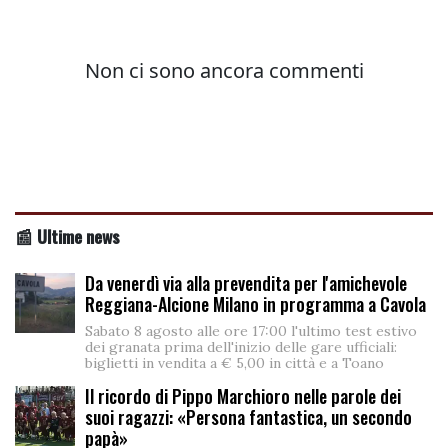
📰 Ultime news
Da venerdì via alla prevendita per l'amichevole
Reggiana-Alcione Milano in programma a Cavola
Sabato 8 agosto alle ore 17:00 l'ultimo test estivo
dei granata prima dell'inizio delle gare ufficiali:
biglietti in vendita a € 5,00 in città e a Toano
Il ricordo di Pippo Marchioro nelle parole dei
suoi ragazzi: «Persona fantastica, un secondo
papà»