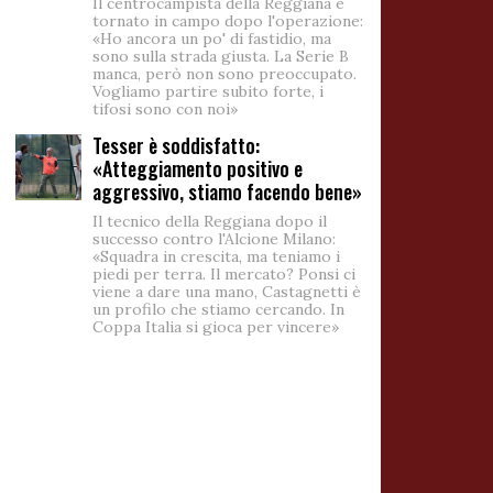
Il centrocampista della Reggiana è
tornato in campo dopo l'operazione:
«Ho ancora un po' di fastidio, ma
sono sulla strada giusta. La Serie B
manca, però non sono preoccupato.
Vogliamo partire subito forte, i
tifosi sono con noi»
Tesser è soddisfatto:
«Atteggiamento positivo e
aggressivo, stiamo facendo bene»
Il tecnico della Reggiana dopo il
successo contro l'Alcione Milano:
«Squadra in crescita, ma teniamo i
piedi per terra. Il mercato? Ponsi ci
viene a dare una mano, Castagnetti è
un profilo che stiamo cercando. In
Coppa Italia si gioca per vincere»