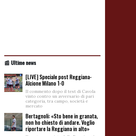
📰 Ultime news
[LIVE] Speciale post Reggiana-
Alcione Milano 1-0
Il commento dopo il test di Cavola
vinto contro un avversario di pari
categoria, tra campo, società e
mercato
Bertagnoli: «Sto bene in granata,
non ho chiesto di andare. Voglio
riportare la Reggiana in alto»