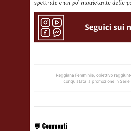
spettrale e un po’ inquietante delle p
Reggiana Femminile, obiettivo raggiunt
conquistata la promozione in Serie
💬 Commenti