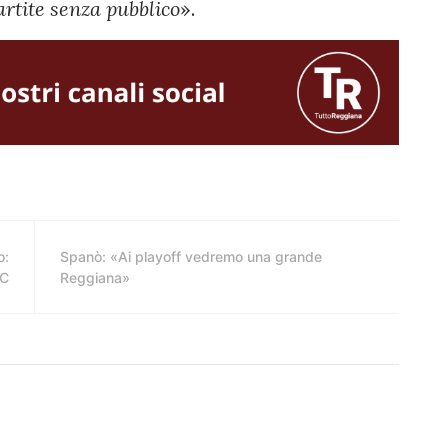
artite senza pubblico
».
o:
Spanò: «Ai playoff vedremo una grande
 C
Reggiana»