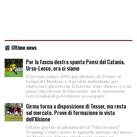
📰 Ultime news
Per la fascia destra spunta Ponsi del Catania.
Urso-Lecco, ora ci siamo
Il terzino classe 2001, già allenato da Tesser ai
tempi del Modena, è il profilo individuato per
rinforzare gli esterni. L'esterno italo-danese è a un
passo dal ritorno in bluceleste, ma le operazioni
con i lombardi potrebbero proseguire.
Girma torna a disposizione di Tesser, ma resta
sul mercato. Prove di formazione in vista
dell’Alcione
Ultimo giorno di allenamenti al "Villa Granata"
Training Centre sotto lo sguardo attento del nuovo