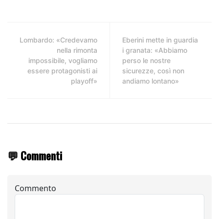
Lombardo: «Credevamo
Eberini mette in guardia
nella rimonta
i granata: «Abbiamo
impossibile, vogliamo
perso le nostre
essere protagonisti ai
sicurezze, così non
playoff»
andiamo lontano»
💬 Commenti