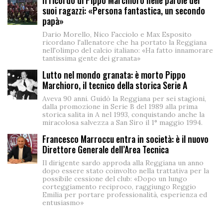
Il ricordo di Pippo Marchioro nelle parole dei
suoi ragazzi: «Persona fantastica, un secondo
papà»
Dario Morello, Nico Facciolo e Max Esposito
ricordano l'allenatore che ha portato la Reggiana
nell'olimpo del calcio italiano: «Ha fatto innamorare
tantissima gente dei granata»
Lutto nel mondo granata: è morto Pippo
Marchioro, il tecnico della storica Serie A
Aveva 90 anni. Guidò la Reggiana per sei stagioni,
dalla promozione in Serie B del 1989 alla prima
storica salita in A nel 1993, conquistando anche la
miracolosa salvezza a San Siro il 1° maggio 1994.
Francesco Marroccu entra in società: è il nuovo
Direttore Generale dell’Area Tecnica
Il dirigente sardo approda alla Reggiana un anno
dopo essere stato coinvolto nella trattativa per la
possibile cessione del club: «Dopo un lungo
corteggiamento reciproco, raggiungo Reggio
Emilia per portare professionalità, esperienza ed
entusiasmo»