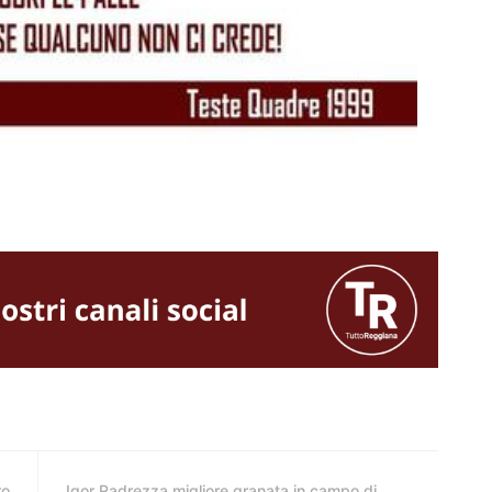
ro
Igor Radrezza migliore granata in campo di