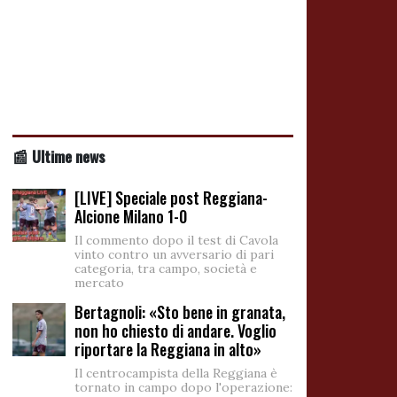
📰 Ultime news
[LIVE] Speciale post Reggiana-
Alcione Milano 1-0
Il commento dopo il test di Cavola
vinto contro un avversario di pari
categoria, tra campo, società e
mercato
Bertagnoli: «Sto bene in granata,
non ho chiesto di andare. Voglio
riportare la Reggiana in alto»
Il centrocampista della Reggiana è
tornato in campo dopo l'operazione: