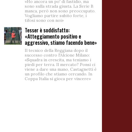
«Ho ancora un po' di fastidio, ma
sono sulla strada giusta. La Serie B
manca, però non sono preoccupato.
Vogliamo partire subito forte, i
tifosi sono con noi»
Tesser è soddisfatto:
«Atteggiamento positivo e
aggressivo, stiamo facendo bene»
Il tecnico della Reggiana dopo il
successo contro l'Alcione Milano:
«Squadra in crescita, ma teniamo i
piedi per terra. Il mercato? Ponsi ci
viene a dare una mano, Castagnetti è
un profilo che stiamo cercando. In
Coppa Italia si gioca per vincere»