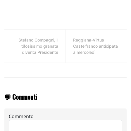
Stefano Compagni, il
Reggiana-Virtus
tifosissimo granata
Castelfranco anticipata
diventa Presidente
a mercoledì
💬 Commenti