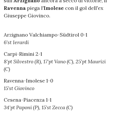
sull'
Arzignano
ancora a secco di vittorie, il
Ravenna
piega l'
Imolese
con il gol dell'ex
Giuseppe Giovinco.
Arzignano Valchiampo-Südtirol 0-1
6'st Ierardi
Carpi-Rimini 2-1
8'pt Silvestro (R), 17'pt Vano (C), 25'pt Maurizi
(C)
Ravenna-Imolese 1-0
15'st Giovinco
Cesena-Piacenza 1-1
34'pt Paponi (P), 15'st Zecca (C)