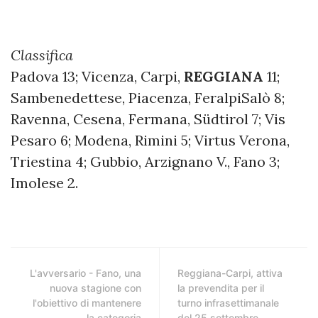
Classifica
Padova 13; Vicenza, Carpi,
REGGIANA
11;
Sambenedettese, Piacenza, FeralpiSalò 8;
Ravenna, Cesena, Fermana, Südtirol 7; Vis
Pesaro 6; Modena, Rimini 5; Virtus Verona,
Triestina 4; Gubbio, Arzignano V., Fano 3;
Imolese 2.
L'avversario - Fano, una
Reggiana-Carpi, attiva
nuova stagione con
la prevendita per il
l'obiettivo di mantenere
turno infrasettimanale
la categoria
del 25 settembre