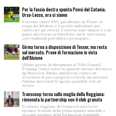
Per la fascia destra spunta Ponsi del Catania.
Urso-Lecco, ora ci siamo
Il terzino classe 2001, già allenato da Tesser ai
tempi del Modena, è il profilo individuato per
rinforzare gli esterni. L'esterno italo-danese è a un
passo dal ritorno in bluceleste, ma le operazioni
con i lombardi potrebbero proseguire.
Girma torna a disposizione di Tesser, ma resta
sul mercato. Prove di formazione in vista
dell’Alcione
Ultimo giorno di allenamenti al "Villa Granata"
Training Centre sotto lo sguardo attento del nuovo
dg Marroccu. Sabato amichevole contro un
avversario di pari categoria a Cavola, ma non sarà
l'ultima: mercoledì 12 agosto possibile test ad
Arceto.
Transcoop torna sulla maglia della Reggiana:
rinnovata la partnership con il club granata
Il colosso reggiano dei trasporti sarà terzo
sponsor frontale della prima squadra maschile e
secondo sponsor della formazione femminile.