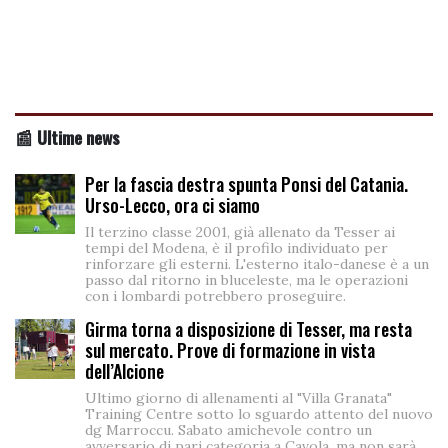
📰 Ultime news
Per la fascia destra spunta Ponsi del Catania.
Urso-Lecco, ora ci siamo
Il terzino classe 2001, già allenato da Tesser ai
tempi del Modena, è il profilo individuato per
rinforzare gli esterni. L'esterno italo-danese è a un
passo dal ritorno in bluceleste, ma le operazioni
con i lombardi potrebbero proseguire.
Girma torna a disposizione di Tesser, ma resta
sul mercato. Prove di formazione in vista
dell’Alcione
Ultimo giorno di allenamenti al "Villa Granata"
Training Centre sotto lo sguardo attento del nuovo
dg Marroccu. Sabato amichevole contro un
avversario di pari categoria a Cavola, ma non sarà