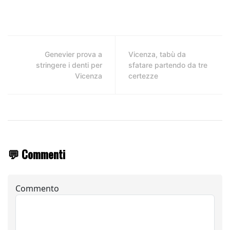
Genevier prova a
Vicenza, tabù da
stringere i denti per
sfatare partendo da tre
Vicenza
certezze
💬 Commenti