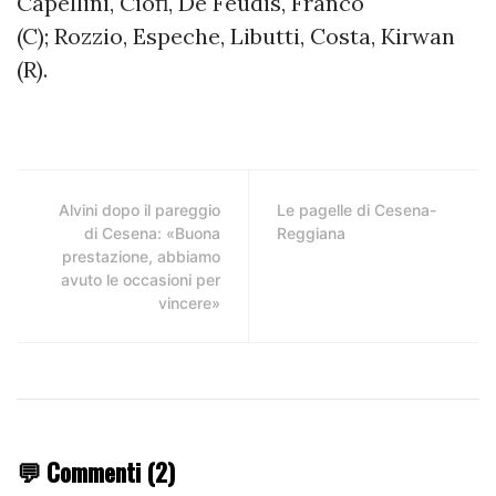
Capellini, Ciofi, De Feudis, Franco
(C); Rozzio, Espeche, Libutti, Costa, Kirwan
(R).
Alvini dopo il pareggio
Le pagelle di Cesena-
di Cesena: «Buona
Reggiana
prestazione, abbiamo
avuto le occasioni per
vincere»
💬 Commenti (2)