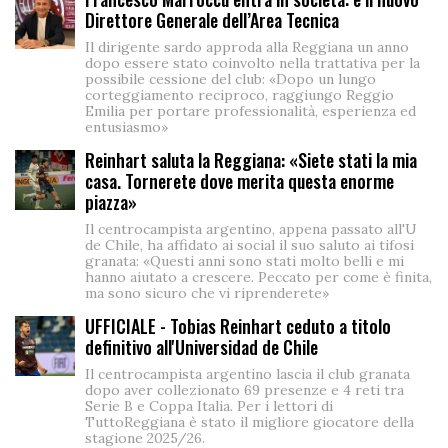
Direttore Generale dell’Area Tecnica
Il dirigente sardo approda alla Reggiana un anno
dopo essere stato coinvolto nella trattativa per la
possibile cessione del club: «Dopo un lungo
corteggiamento reciproco, raggiungo Reggio
Emilia per portare professionalità, esperienza ed
entusiasmo»
Reinhart saluta la Reggiana: «Siete stati la mia
casa. Tornerete dove merita questa enorme
piazza»
Il centrocampista argentino, appena passato all'U
de Chile, ha affidato ai social il suo saluto ai tifosi
granata: «Questi anni sono stati molto belli e mi
hanno aiutato a crescere. Peccato per come è finita,
ma sono sicuro che vi riprenderete»
UFFICIALE - Tobias Reinhart ceduto a titolo
definitivo all'Universidad de Chile
Il centrocampista argentino lascia il club granata
dopo aver collezionato 69 presenze e 4 reti tra
Serie B e Coppa Italia. Per i lettori di
TuttoReggiana è stato il migliore giocatore della
stagione 2025/26.