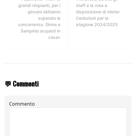
grandi rimpianti, per i
staff e la rosa a
giovani abbiamo
disposizione di mister
superato la
Centurioni per la
concorrenza. Girma e
stagione 2024/2025
Sampirisi acquisti in
casa»
💬 Commenti