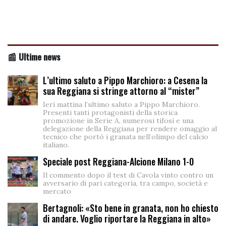
📰 Ultime news
L’ultimo saluto a Pippo Marchioro: a Cesena la
sua Reggiana si stringe attorno al “mister”
Ieri mattina l’ultimo saluto a Pippo Marchioro.
Presenti tanti protagonisti della storica
promozione in Serie A, numerosi tifosi e una
delegazione della Reggiana per rendere omaggio al
tecnico che portò i granata nell’olimpo del calcio
italiano.
Speciale post Reggiana-Alcione Milano 1-0
Il commento dopo il test di Cavola vinto contro un
avversario di pari categoria, tra campo, società e
mercato
Bertagnoli: «Sto bene in granata, non ho chiesto
di andare. Voglio riportare la Reggiana in alto»