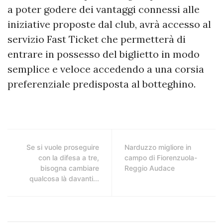
a poter godere dei vantaggi connessi alle
iniziative proposte dal club, avrà accesso al
servizio Fast Ticket che permetterà di
entrare in possesso del biglietto in modo
semplice e veloce accedendo a una corsia
preferenziale predisposta al botteghino.
Se si vuole proseguire
Narduzzo migliore in
con la difesa a tre,
campo di Fiorenzuola-
bisogna cambiare
Reggio Audace
qualcosa là davanti...