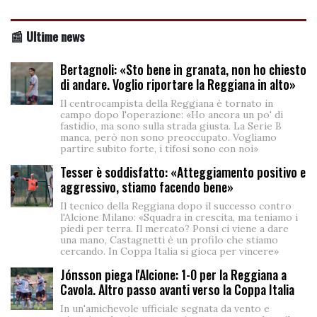
📰 Ultime news
Bertagnoli: «Sto bene in granata, non ho chiesto
di andare. Voglio riportare la Reggiana in alto»
Il centrocampista della Reggiana è tornato in
campo dopo l'operazione: «Ho ancora un po' di
fastidio, ma sono sulla strada giusta. La Serie B
manca, però non sono preoccupato. Vogliamo
partire subito forte, i tifosi sono con noi»
Tesser è soddisfatto: «Atteggiamento positivo e
aggressivo, stiamo facendo bene»
Il tecnico della Reggiana dopo il successo contro
l'Alcione Milano: «Squadra in crescita, ma teniamo i
piedi per terra. Il mercato? Ponsi ci viene a dare
una mano, Castagnetti è un profilo che stiamo
cercando. In Coppa Italia si gioca per vincere»
Jónsson piega l'Alcione: 1-0 per la Reggiana a
Cavola. Altro passo avanti verso la Coppa Italia
In un'amichevole ufficiale segnata da vento e