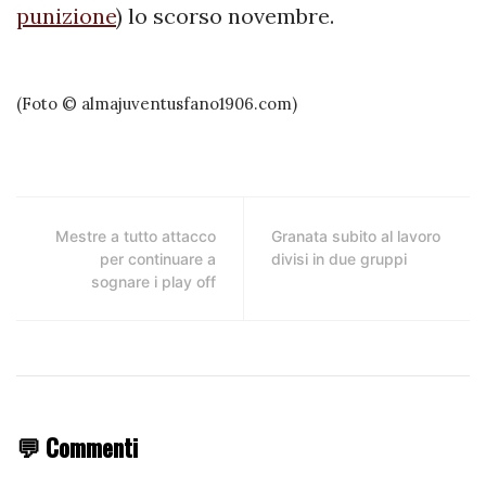
punizione
) lo scorso novembre.
(Foto © almajuventusfano1906.com)
Mestre a tutto attacco
Granata subito al lavoro
per continuare a
divisi in due gruppi
sognare i play off
💬 Commenti