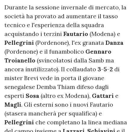
Durante la sessione invernale di mercato, la
società ha provato ad aumentare il tasso
tecnico e l'esperienza della squadra
acquistando i terzini
Fautario
(Modena) e
Pellegrini
(Pordenone), l'ex granata
Danza
(Pordenone) e il funambolico
Gennaro
Troianello
(svincolatosi dalla Samb ma
ancora inutilizzato). Il collaudato
3
-
5
-
2
di
mister Brevi vede in porta il giovane
senegalese Demba Thiam
difeso dagli
esperti
Sosa
(altro ex Modena),
Gattari
e
Magli
. Gli esterni sono i nuovi Fautario
(stasera mancherà per squalifica) e
Pellegrini
che completano la linea mediana
del campo insieme a
Lazzari
,
Schiavini
e il