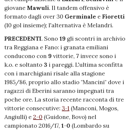
giovane
Mawuli
. Il tandem offensivo è
formato dagli over 30
Germinale
e
Fioretti
(10 gol insieme); l'alternativa è Melandri.
PRECEDENTI
. Sono
19
gli scontri in archivio
tra Reggiana e Fano: i granata emiliani
conducono con
9
vittorie,
7
invece sono i
k.o. e soltanto
3
i pareggi. L'ultima sconfitta
con i marchigiani risale alla stagione
1985/86, proprio allo stadio "Mancini" dove i
ragazzi di Eberini saranno impegnati tra
poche ore. La storia recente racconta di tre
vittorie consecutive:
3-1
(Manconi, Mogos,
Angiulli) e
2-0
(Guidone, Bovo) nel
campionato 2016/17,
1
-
0
(Lombardo su