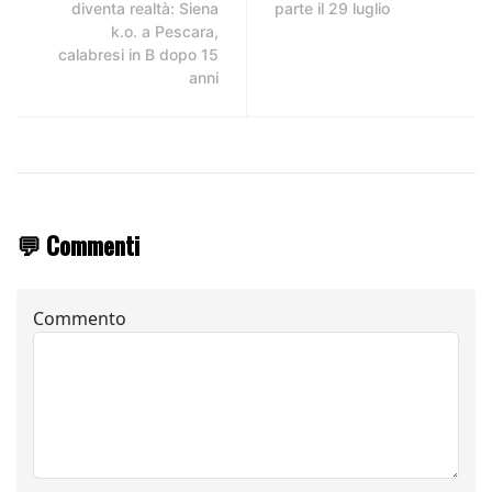
diventa realtà: Siena
parte il 29 luglio
k.o. a Pescara,
calabresi in B dopo 15
anni
💬 Commenti