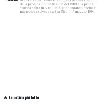
Aveva 90 anni. Guidò la Reggiana per sei stagioni,
dalla promozione in Serie B del 1989 alla prima
storica salita in A nel 1993, conquistando anche la
miracolosa salvezza a San Siro il 1° maggio 1994.
🔥 Le notizie più lette