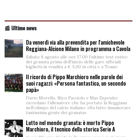
📰 Ultime news
Da venerdì via alla prevendita per l'amichevole
Reggiana-Alcione Milano in programma a Cavola
Sabato 8 agosto alle ore 17:00 l'ultimo test estivo
dei granata prima dell'inizio delle gare ufficiali:
biglietti in vendita a € 5,00 in città e a Toano
Il ricordo di Pippo Marchioro nelle parole dei
suoi ragazzi: «Persona fantastica, un secondo
papà»
Dario Morello, Nico Facciolo e Max Esposito
ricordano l’allenatore che ha portato la Reggiana
nell’olimpo del calcio italiano: «Ha fatto innamorare
tantissima gente dei granata»
Lutto nel mondo granata: è morto Pippo
Marchioro, il tecnico della storica Serie A