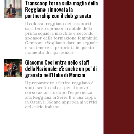
Transcoop torna sulla maglia della
Reggiana: rinnovata la
partnership con il club granata
Il colosso reggiano dei trasporti
sarà terzo sponsor frontale della
prima squadra maschile e secondo
sponsor della formazione femminile.
Genitoni: «Vogliamo dare un segnale
e sostenere la proprietà in questo
momento di ripartenza».
Giacomo Ceci entra nello staff
della Nazionale: c’è anche un po’ di
granata nell’Italia di Mancini
Il preparatore atletico reggiano è
stato scelto dal c.t. per il nuovo
corso azzurro: dopo l’esperienza
alla Reggiana in Serie B e una tappa
in Qatar, il 36enne approda ai vertici
del calcio italiano