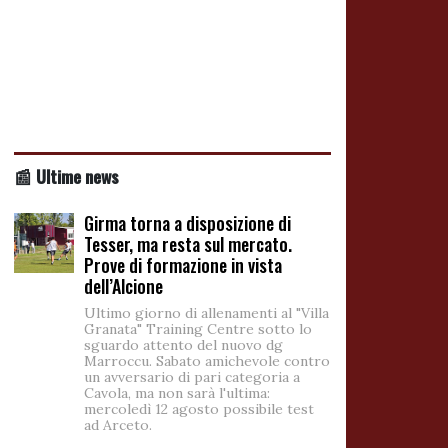
📰 Ultime news
Girma torna a disposizione di
Tesser, ma resta sul mercato.
Prove di formazione in vista
dell’Alcione
Ultimo giorno di allenamenti al "Villa
Granata" Training Centre sotto lo
sguardo attento del nuovo dg
Marroccu. Sabato amichevole contro
un avversario di pari categoria a
Cavola, ma non sarà l'ultima:
mercoledì 12 agosto possibile test
ad Arceto.