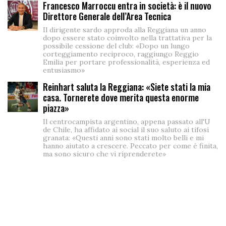
Francesco Marroccu entra in società: è il nuovo
Direttore Generale dell’Area Tecnica
Il dirigente sardo approda alla Reggiana un anno
dopo essere stato coinvolto nella trattativa per la
possibile cessione del club: «Dopo un lungo
corteggiamento reciproco, raggiungo Reggio
Emilia per portare professionalità, esperienza ed
entusiasmo»
Reinhart saluta la Reggiana: «Siete stati la mia
casa. Tornerete dove merita questa enorme
piazza»
Il centrocampista argentino, appena passato all'U
de Chile, ha affidato ai social il suo saluto ai tifosi
granata: «Questi anni sono stati molto belli e mi
hanno aiutato a crescere. Peccato per come è finita,
ma sono sicuro che vi riprenderete»