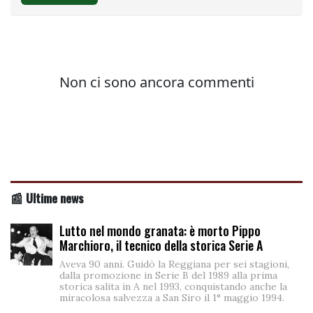
📰 Ultime news
Lutto nel mondo granata: è morto Pippo
Marchioro, il tecnico della storica Serie A
Aveva 90 anni. Guidò la Reggiana per sei stagioni,
dalla promozione in Serie B del 1989 alla prima
storica salita in A nel 1993, conquistando anche la
miracolosa salvezza a San Siro il 1° maggio 1994.