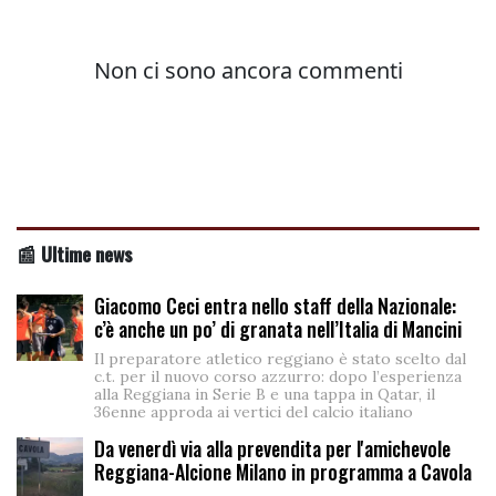
📰 Ultime news
Giacomo Ceci entra nello staff della Nazionale:
c’è anche un po’ di granata nell’Italia di Mancini
Il preparatore atletico reggiano è stato scelto dal
c.t. per il nuovo corso azzurro: dopo l’esperienza
alla Reggiana in Serie B e una tappa in Qatar, il
36enne approda ai vertici del calcio italiano
Da venerdì via alla prevendita per l'amichevole
Reggiana-Alcione Milano in programma a Cavola