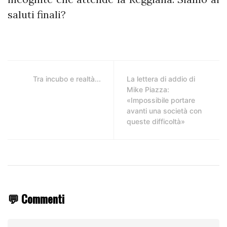
saluti finali?
Tra incubo e realtà...
La lettera di addio di
Mike Piazza:
«Impossibile portare
avanti una società con
queste difficoltà»
💬 Commenti