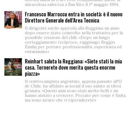
miracolosa salvezza a San Siro il 1° maggio 1994.
Francesco Marroccu entra in società: è il nuovo
Direttore Generale dell’Area Tecnica
Il dirigente sardo approda alla Reggiana un anno
dopo essere stato coinvolto nella trattativa per la
possibile cessione del club: «Dopo un lungo
corteggiamento reciproco, raggiungo Reggio
Emilia per portare professionalità, esperienza ed
entusiasmo»
Reinhart saluta la Reggiana: «Siete stati la mia
casa. Tornerete dove merita questa enorme
piazza»
Il centrocampista argentino, appena passato all'U
de Chile, ha affidato ai social il suo saluto ai tifosi
granata: «Questi anni sono stati molto belli e mi
hanno aiutato a crescere. Peccato per come è finita,
ma sono sicuro che vi riprenderete»