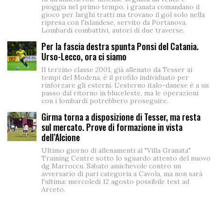
pioggia nel primo tempo, i granata comandano il
gioco per larghi tratti ma trovano il gol solo nella
ripresa con l'islandese, servito da Portanova.
Lombardi combattivi, autori di due traverse.
Per la fascia destra spunta Ponsi del Catania.
Urso-Lecco, ora ci siamo
Il terzino classe 2001, già allenato da Tesser ai
tempi del Modena, è il profilo individuato per
rinforzare gli esterni. L'esterno italo-danese è a un
passo dal ritorno in bluceleste, ma le operazioni
con i lombardi potrebbero proseguire.
Girma torna a disposizione di Tesser, ma resta
sul mercato. Prove di formazione in vista
dell’Alcione
Ultimo giorno di allenamenti al "Villa Granata"
Training Centre sotto lo sguardo attento del nuovo
dg Marroccu. Sabato amichevole contro un
avversario di pari categoria a Cavola, ma non sarà
l'ultima: mercoledì 12 agosto possibile test ad
Arceto.