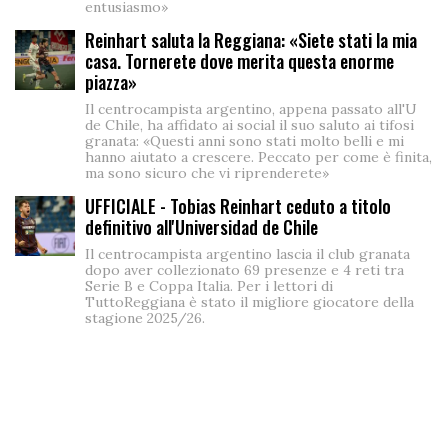
entusiasmo»
Reinhart saluta la Reggiana: «Siete stati la mia
casa. Tornerete dove merita questa enorme
piazza»
Il centrocampista argentino, appena passato all'U
de Chile, ha affidato ai social il suo saluto ai tifosi
granata: «Questi anni sono stati molto belli e mi
hanno aiutato a crescere. Peccato per come è finita,
ma sono sicuro che vi riprenderete»
UFFICIALE - Tobias Reinhart ceduto a titolo
definitivo all'Universidad de Chile
Il centrocampista argentino lascia il club granata
dopo aver collezionato 69 presenze e 4 reti tra
Serie B e Coppa Italia. Per i lettori di
TuttoReggiana è stato il migliore giocatore della
stagione 2025/26.