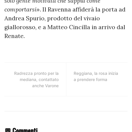
solo gente motivata che sappia come
comportarsi
». Il Ravenna affiderà la porta ad
Andrea Spurio, prodotto del vivaio
giallorosso, e a Matteo Cincilla in arrivo dal
Renate.
Radrezza pronto per la
Reggiana, la rosa inizia
mediana, contattato
a prendere forma
anche Varone
💬 Commenti