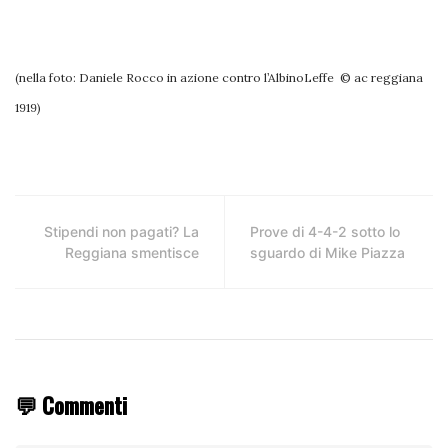
(nella foto: Daniele Rocco in azione contro l’AlbinoLeffe © ac reggiana
1919)
Stipendi non pagati? La
Prove di 4-4-2 sotto lo
Reggiana smentisce
sguardo di Mike Piazza
💬 Commenti