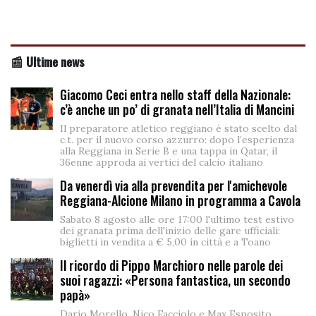
📰 Ultime news
Giacomo Ceci entra nello staff della Nazionale:
c’è anche un po’ di granata nell’Italia di Mancini
Il preparatore atletico reggiano è stato scelto dal
c.t. per il nuovo corso azzurro: dopo l’esperienza
alla Reggiana in Serie B e una tappa in Qatar, il
36enne approda ai vertici del calcio italiano
Da venerdì via alla prevendita per l'amichevole
Reggiana-Alcione Milano in programma a Cavola
Sabato 8 agosto alle ore 17:00 l'ultimo test estivo
dei granata prima dell'inizio delle gare ufficiali:
biglietti in vendita a € 5,00 in città e a Toano
Il ricordo di Pippo Marchioro nelle parole dei
suoi ragazzi: «Persona fantastica, un secondo
papà»
Dario Morello, Nico Facciolo e Max Esposito