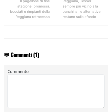
Il pagellone di fine
Reggiana, Tesser
stagione: promossi,
sempre più vicino alla
bocciati e rimpianti della
panchina: le alternative
Reggiana retrocessa
restano sullo sfondo
💬 Commenti (1)