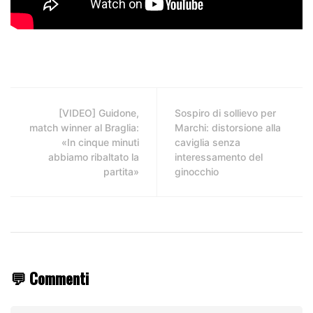
[VIDEO] Guidone,
Sospiro di sollievo per
match winner al Braglia:
Marchi: distorsione alla
«In cinque minuti
caviglia senza
abbiamo ribaltato la
interessamento del
partita»
ginocchio
💬 Commenti