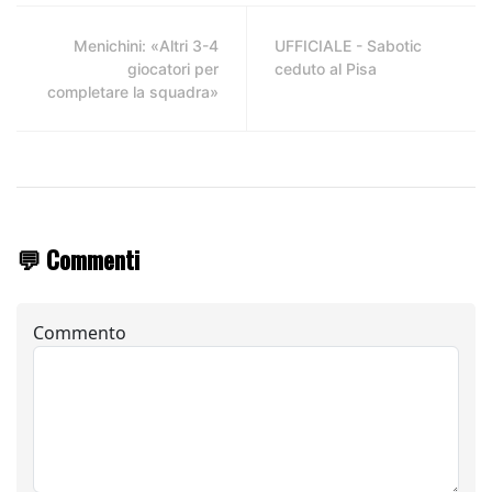
Menichini: «Altri 3-4
UFFICIALE - Sabotic
giocatori per
ceduto al Pisa
completare la squadra»
💬 Commenti