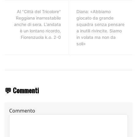
Al "Città del Tricolore"
Diana: «Abbiamo
Reggiana inarrestabile
giocato da grande
anche di sera. L'andata
squadra senza pensare
è un lontano ricordo,
a inutili rivincite. Siamo
Fiorenzuola k.o. 2-0
in volata ma non da
soli»
💬 Commenti