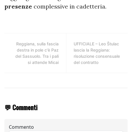
presenze
complessive in cadetteria.
Reggiana, sulla fascia
UFFICIALE – Leo Štulac
destra in pole c'è Paz
lascia la Reggiana:
del Sassuolo. Tra i pali
risoluzione consensuale
si attende Micai
del contratto
💬 Commenti