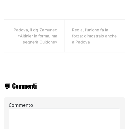
Padova, il dg Zamuner:
Regia, l'unione fa la
«Altinier in forma, ma
forza: dimostralo anche
segnerà Guidone»
a Padova
💬 Commenti