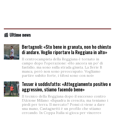
📰 Ultime news
Bertagnoli: «Sto bene in granata, non ho chiesto
di andare. Voglio riportare la Reggiana in alto»
Il centrocampista della Reggiana è tornato in
campo dopo l'operazione: «Ho ancora un po' di
fastidio, ma sono sulla strada giusta. La Serie B
manca, però non sono preoccupato. Vogliamo
partire subito forte, i tifosi sono con noi»
Tesser è soddisfatto: «Atteggiamento positivo e
aggressivo, stiamo facendo bene»
Il tecnico della Reggiana dopo il successo contro
l'Alcione Milano: «Squadra in crescita, ma teniamo i
piedi per terra. Il mercato? Ponsi ci viene a dare
una mano, Castagnetti è un profilo che stiamo
cercando. In Coppa Italia si gioca per vincere»