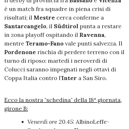
Il derby di provincia fra
Bassano
e
Vicenza
è un match fra squadre in piena crisi di
risultati; il
Mestre
cerca conferme a
Santarcangelo
, il
Südtirol
punta a restare
in zona playoff ospitando il
Ravenna
,
mentre
Teramo-Fano
vale punti salvezza. Il
Pordenone
rischia di perdere terreno con il
turno di riposo: martedì i neroverdi di
Colucci saranno impegnati negli ottavi di
Coppa Italia contro l'
Inter
a San Siro.
Ecco la nostra "schedina" della 18ª giornata,
girone B:
Venerdì ore 20.45:
AlbinoLeffe-