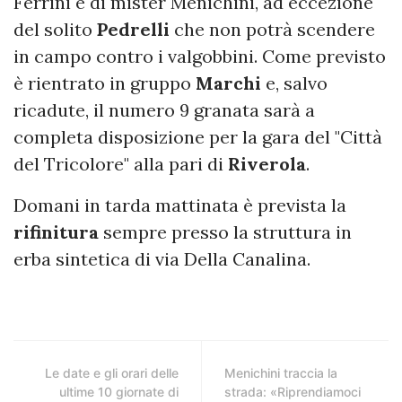
Ferrini e di mister Menichini, ad eccezione
del solito
Pedrelli
che non potrà scendere
in campo contro i valgobbini. Come previsto
è rientrato in gruppo
Marchi
e, salvo
ricadute, il numero 9 granata sarà a
completa disposizione per la gara del "Città
del Tricolore" alla pari di
Riverola
.
Domani in tarda mattinata è prevista la
rifinitura
sempre presso la struttura in
erba sintetica di via Della Canalina.
Le date e gli orari delle
Menichini traccia la
ultime 10 giornate di
strada: «Riprendiamoci