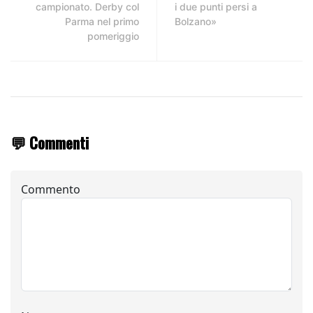
campionato. Derby col
i due punti persi a
Parma nel primo
Bolzano»
pomeriggio
💬 Commenti