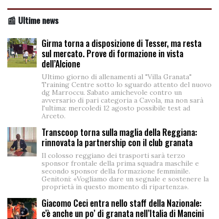
📰 Ultime news
Girma torna a disposizione di Tesser, ma resta
sul mercato. Prove di formazione in vista
dell’Alcione
Ultimo giorno di allenamenti al "Villa Granata"
Training Centre sotto lo sguardo attento del nuovo
dg Marroccu. Sabato amichevole contro un
avversario di pari categoria a Cavola, ma non sarà
l'ultima: mercoledì 12 agosto possibile test ad
Arceto.
Transcoop torna sulla maglia della Reggiana:
rinnovata la partnership con il club granata
Il colosso reggiano dei trasporti sarà terzo
sponsor frontale della prima squadra maschile e
secondo sponsor della formazione femminile.
Genitoni: «Vogliamo dare un segnale e sostenere la
proprietà in questo momento di ripartenza».
Giacomo Ceci entra nello staff della Nazionale:
c’è anche un po’ di granata nell’Italia di Mancini