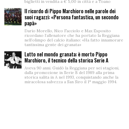
biglietti in vendita a € 5,00 in città e a Toano
Il ricordo di Pippo Marchioro nelle parole dei
suoi ragazzi: «Persona fantastica, un secondo
papà»
Dario Morello, Nico Facciolo e Max Esposito
ricordano l’allenatore che ha portato la Reggiana
nell’olimpo del calcio italiano: «Ha fatto innamorare
tantissima gente dei granata»
Lutto nel mondo granata: è morto Pippo
Marchioro, il tecnico della storica Serie A
Aveva 90 anni. Guidò la Reggiana per sei stagioni,
dalla promozione in Serie B del 1989 alla prima
storica salita in A nel 1993, conquistando anche la
miracolosa salvezza a San Siro il 1° maggio 1994.