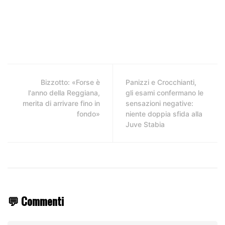
Bizzotto: «Forse è
Panizzi e Crocchianti,
l'anno della Reggiana,
gli esami confermano le
merita di arrivare fino in
sensazioni negative:
fondo»
niente doppia sfida alla
Juve Stabia
💬 Commenti