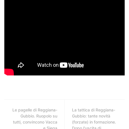
Le pagelle di Reggiana-
La tattica di Reggiana-
Gubbio. Ruopolo su
Gubbio: tante novità
tutti, convincono Vacca
(forzate) in formazione.
e Siega
Dopo l'uscita di