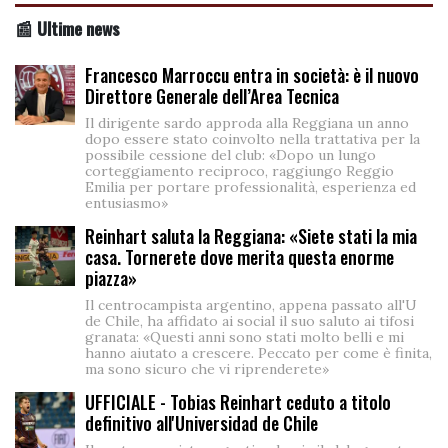
📰 Ultime news
Francesco Marroccu entra in società: è il nuovo
Direttore Generale dell’Area Tecnica
Il dirigente sardo approda alla Reggiana un anno
dopo essere stato coinvolto nella trattativa per la
possibile cessione del club: «Dopo un lungo
corteggiamento reciproco, raggiungo Reggio
Emilia per portare professionalità, esperienza ed
entusiasmo»
Reinhart saluta la Reggiana: «Siete stati la mia
casa. Tornerete dove merita questa enorme
piazza»
Il centrocampista argentino, appena passato all'U
de Chile, ha affidato ai social il suo saluto ai tifosi
granata: «Questi anni sono stati molto belli e mi
hanno aiutato a crescere. Peccato per come è finita,
ma sono sicuro che vi riprenderete»
UFFICIALE - Tobias Reinhart ceduto a titolo
definitivo all'Universidad de Chile