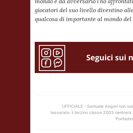
mondo e da avversario l'ho affrontat
giocatori del suo livello diventino a
qualcosa di importante al mondo del 
UFFICIALE - Samuele Angori non sa
tesserato: il terzino classe 2003 rientrerà 
Pontede