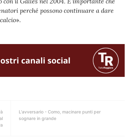
o con il Galles nel 2004. È importante che
llenatori perché possono continuare a dare
calcio
».
rà
L'avversario - Como, macinare punti per
al
sognare in grande
ra