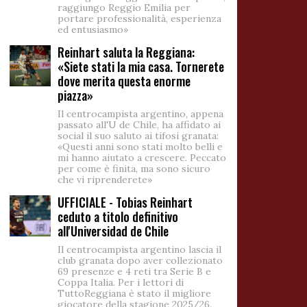
raggiungo Reggio Emilia per
portare professionalità, esperienza
ed entusiasmo»
Reinhart saluta la Reggiana:
«Siete stati la mia casa. Tornerete
dove merita questa enorme
piazza»
Il centrocampista argentino, appena
passato all'U de Chile, ha affidato ai
social il suo saluto ai tifosi granata:
«Questi anni sono stati molto belli e
mi hanno aiutato a crescere. Peccato
per come è finita, ma sono sicuro
che vi riprenderete»
UFFICIALE - Tobias Reinhart
ceduto a titolo definitivo
all'Universidad de Chile
Il centrocampista argentino lascia il
club granata dopo aver collezionato
69 presenze e 4 reti tra Serie B e
Coppa Italia. Per i lettori di
TuttoReggiana è stato il migliore
giocatore della stagione 2025/26.