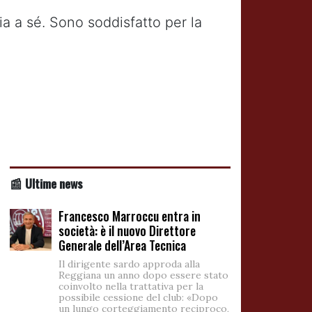
a a sé. Sono soddisfatto per la
📰 Ultime news
Francesco Marroccu entra in
società: è il nuovo Direttore
Generale dell’Area Tecnica
Il dirigente sardo approda alla
Reggiana un anno dopo essere stato
coinvolto nella trattativa per la
possibile cessione del club: «Dopo
un lungo corteggiamento reciproco,