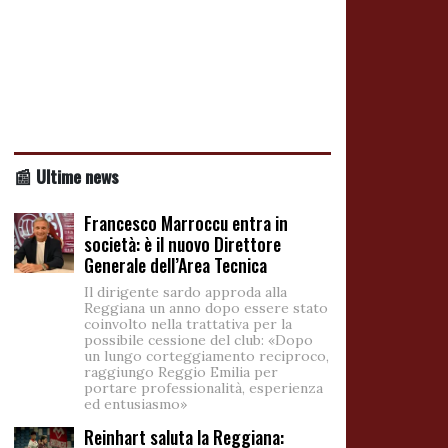
📰 Ultime news
Francesco Marroccu entra in
società: è il nuovo Direttore
Generale dell’Area Tecnica
Il dirigente sardo approda alla
Reggiana un anno dopo essere stato
coinvolto nella trattativa per la
possibile cessione del club: «Dopo
un lungo corteggiamento reciproco,
raggiungo Reggio Emilia per
portare professionalità, esperienza
ed entusiasmo»
Reinhart saluta la Reggiana: