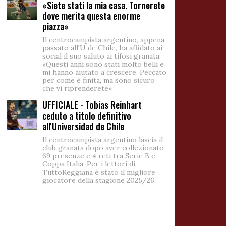
«Siete stati la mia casa. Tornerete
dove merita questa enorme
piazza»
Il centrocampista argentino, appena
passato all'U de Chile, ha affidato ai
social il suo saluto ai tifosi granata:
«Questi anni sono stati molto belli e
mi hanno aiutato a crescere. Peccato
per come è finita, ma sono sicuro
che vi riprenderete»
UFFICIALE - Tobias Reinhart
ceduto a titolo definitivo
all'Universidad de Chile
Il centrocampista argentino lascia il
club granata dopo aver collezionato
69 presenze e 4 reti tra Serie B e
Coppa Italia. Per i lettori di
TuttoReggiana è stato il migliore
giocatore della stagione 2025/26.