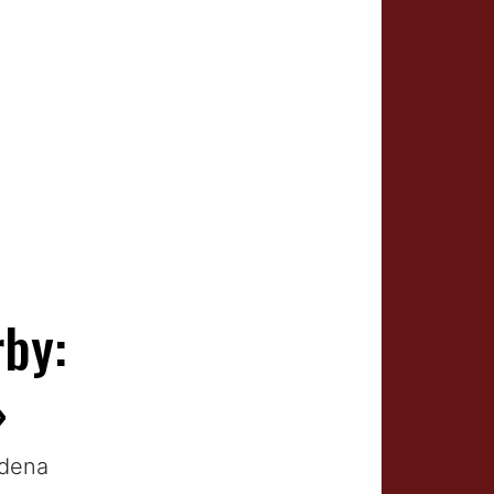
rby:
»
odena