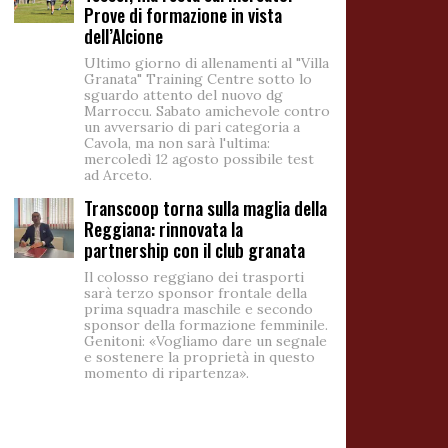
Prove di formazione in vista
dell’Alcione
Ultimo giorno di allenamenti al "Villa
Granata" Training Centre sotto lo
sguardo attento del nuovo dg
Marroccu. Sabato amichevole contro
un avversario di pari categoria a
Cavola, ma non sarà l'ultima:
mercoledì 12 agosto possibile test
ad Arceto.
Transcoop torna sulla maglia della
Reggiana: rinnovata la
partnership con il club granata
Il colosso reggiano dei trasporti
sarà terzo sponsor frontale della
prima squadra maschile e secondo
sponsor della formazione femminile.
Genitoni: «Vogliamo dare un segnale
e sostenere la proprietà in questo
momento di ripartenza».