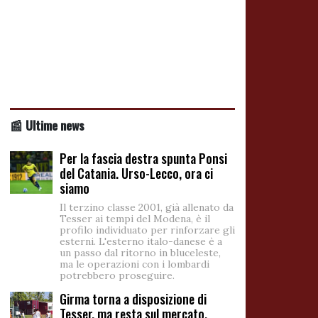
📰 Ultime news
Per la fascia destra spunta Ponsi
del Catania. Urso-Lecco, ora ci
siamo
Il terzino classe 2001, già allenato da
Tesser ai tempi del Modena, è il
profilo individuato per rinforzare gli
esterni. L'esterno italo-danese è a
un passo dal ritorno in bluceleste,
ma le operazioni con i lombardi
potrebbero proseguire.
Girma torna a disposizione di
Tesser, ma resta sul mercato.