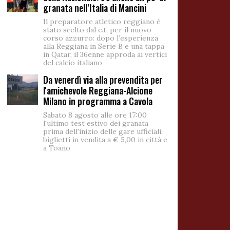
granata nell’Italia di Mancini
Il preparatore atletico reggiano è
stato scelto dal c.t. per il nuovo
corso azzurro: dopo l’esperienza
alla Reggiana in Serie B e una tappa
in Qatar, il 36enne approda ai vertici
del calcio italiano
Da venerdì via alla prevendita per
l'amichevole Reggiana-Alcione
Milano in programma a Cavola
Sabato 8 agosto alle ore 17:00
l'ultimo test estivo dei granata
prima dell'inizio delle gare ufficiali:
biglietti in vendita a € 5,00 in città e
a Toano