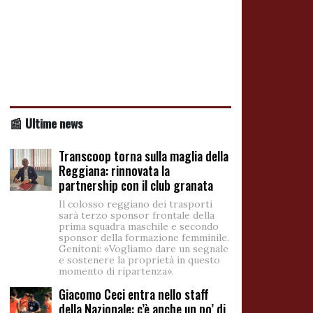
📰 Ultime news
Transcoop torna sulla maglia della
Reggiana: rinnovata la
partnership con il club granata
Il colosso reggiano dei trasporti
sarà terzo sponsor frontale della
prima squadra maschile e secondo
sponsor della formazione femminile.
Genitoni: «Vogliamo dare un segnale
e sostenere la proprietà in questo
momento di ripartenza».
Giacomo Ceci entra nello staff
della Nazionale: c’è anche un po’ di