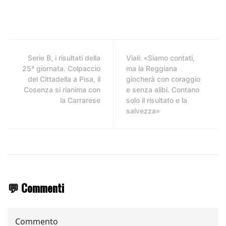
Serie B, i risultati della
Viali: «Siamo contati,
25ª giornata. Colpaccio
ma la Reggiana
del Cittadella a Pisa, il
giocherà con coraggio
Cosenza si rianima con
e senza alibi. Contano
la Carrarese
solo il risultato e la
salvezza»
💬 Commenti