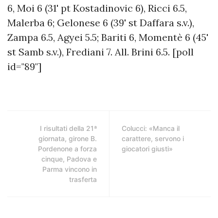
6, Moi 6 (31' pt Kostadinovic 6), Ricci 6.5,
Malerba 6; Gelonese 6 (39' st Daffara s.v.),
Zampa 6.5, Agyei 5.5; Bariti 6, Momentè 6 (45'
st Samb s.v.), Frediani 7. All. Brini 6.5. [poll
id="89"]
I risultati della 21ª
Colucci: «Manca il
giornata, girone B.
carattere, servono i
Pordenone a forza
giocatori giusti»
cinque, Padova e
Parma vincono in
trasferta