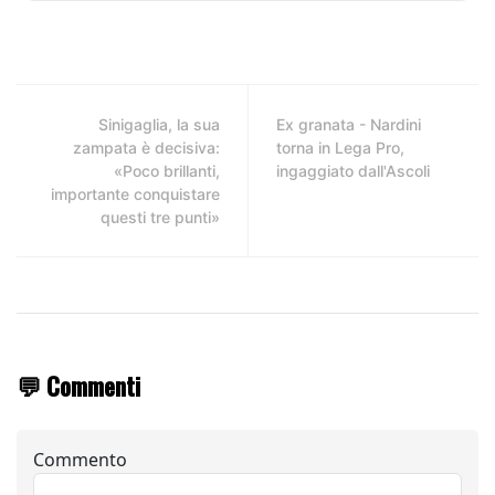
Sinigaglia, la sua
Ex granata - Nardini
zampata è decisiva:
torna in Lega Pro,
«Poco brillanti,
ingaggiato dall'Ascoli
importante conquistare
questi tre punti»
💬 Commenti