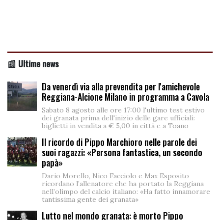
📰 Ultime news
Da venerdì via alla prevendita per l'amichevole
Reggiana-Alcione Milano in programma a Cavola
Sabato 8 agosto alle ore 17:00 l'ultimo test estivo
dei granata prima dell'inizio delle gare ufficiali:
biglietti in vendita a € 5,00 in città e a Toano
Il ricordo di Pippo Marchioro nelle parole dei
suoi ragazzi: «Persona fantastica, un secondo
papà»
Dario Morello, Nico Facciolo e Max Esposito
ricordano l’allenatore che ha portato la Reggiana
nell’olimpo del calcio italiano: «Ha fatto innamorare
tantissima gente dei granata»
Lutto nel mondo granata: è morto Pippo