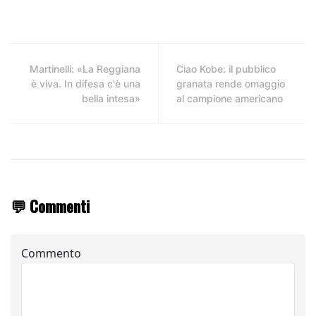
Martinelli: «La Reggiana
Ciao Kobe: il pubblico
è viva. In difesa c'è una
granata rende omaggio
bella intesa»
al campione americano
💬 Commenti