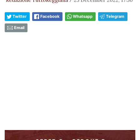
Redazione TuttoReggiana
23 December 2022, 17:30
/
Twitter
Facebook
Whatsapp
Telegram
Email