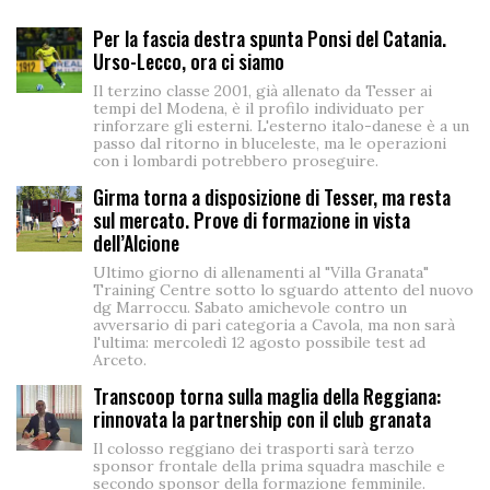
Per la fascia destra spunta Ponsi del Catania.
Urso-Lecco, ora ci siamo
Il terzino classe 2001, già allenato da Tesser ai
tempi del Modena, è il profilo individuato per
rinforzare gli esterni. L'esterno italo-danese è a un
passo dal ritorno in bluceleste, ma le operazioni
con i lombardi potrebbero proseguire.
Girma torna a disposizione di Tesser, ma resta
sul mercato. Prove di formazione in vista
dell’Alcione
Ultimo giorno di allenamenti al "Villa Granata"
Training Centre sotto lo sguardo attento del nuovo
dg Marroccu. Sabato amichevole contro un
avversario di pari categoria a Cavola, ma non sarà
l'ultima: mercoledì 12 agosto possibile test ad
Arceto.
Transcoop torna sulla maglia della Reggiana:
rinnovata la partnership con il club granata
Il colosso reggiano dei trasporti sarà terzo
sponsor frontale della prima squadra maschile e
secondo sponsor della formazione femminile.