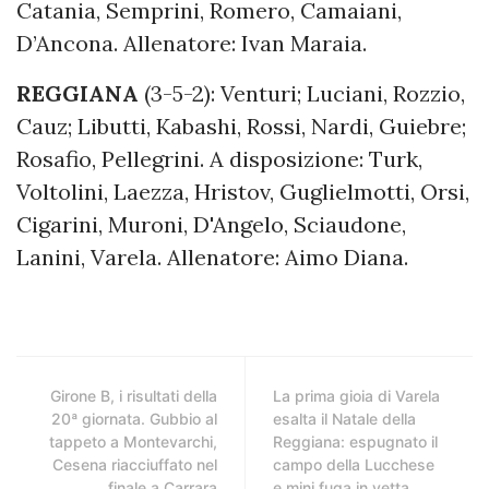
Catania, Semprini, Romero, Camaiani,
D’Ancona. Allenatore: Ivan Maraia.
REGGIANA
(3-5-2): Venturi; Luciani, Rozzio,
Cauz; Libutti, Kabashi, Rossi, Nardi, Guiebre;
Rosafio, Pellegrini. A disposizione: Turk,
Voltolini, Laezza, Hristov, Guglielmotti, Orsi,
Cigarini, Muroni, D'Angelo, Sciaudone,
Lanini, Varela. Allenatore: Aimo Diana.
Girone B, i risultati della
La prima gioia di Varela
20ª giornata. Gubbio al
esalta il Natale della
tappeto a Montevarchi,
Reggiana: espugnato il
Cesena riacciuffato nel
campo della Lucchese
finale a Carrara
e mini fuga in vetta